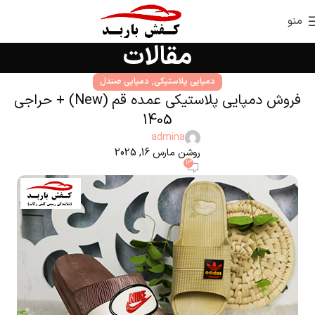
منو
مقالات
,
دمپایی پلاستیکی
دمپایی صندل
فروش دمپایی پلاستیکی عمده قم (New) + حراجی
1405
admina
روشن مارس 16, 2025
13