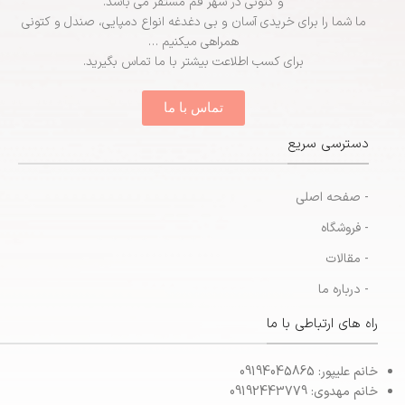
و کتونی در شهر قم مستقر می باشد.
ما شما را برای خریدی آسان و بی دغدغه انواع دمپایی، صندل و کتونی
همراهی میکنیم …
برای کسب اطلاعت بیشتر با ما تماس بگیرید.
تماس با ما
دسترسی سریع
- صفحه اصلی
- فروشگاه
- مقالات
- درباره ما
راه های ارتباطی با ما
خانم علیپور: 09194045865
خانم مهدوی: 09192443779