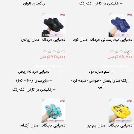
– رنگبندی در کارتن: تک رنگ
رنگبندی: الوان
– تعداد در کارتن: 10 جفت
تعداد در کارتن: 24 جفت
– جنس زیره: PU گرم و سرد
جنس: Airblowing
دمپایی بیمارستانی مردانه: مدل نود
دمپایی مردانه: مدل ریاض
85,800
تومان
720,000
تومان
مشاهده محصول
مشاهده محصول
– اسم مدل:
نود
دمپایی مردانه: ریاض
– رنگ بندی:
بنفش - طوسی - سرمه ای -
– سایزبندی: (40 – 45)
آبی
– رنگبندی در کارتن: تک رنگ
– تعداد در کارتن:
24 جفت
– تعداد در کارتن: 8 جفت
– جنس:
EVA
– جنس: PU
– سایزبندی:
مردانه (40 تا 44)
دمپایی بچگانه: مدل پم پم
دمپایی بچگانه: مدل آرشام