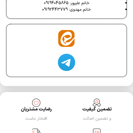
خانم علیپور: 09194045865
خانم مهدوی: 09192443779
تضمین کیفیت
رضایت مشتریان
و تضمین اصالت
افتخار ماست