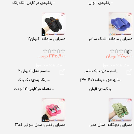
– رنگبندی: الوان
– رنگبندی در کارتن: تک رنگ
– تعداد در کارتن: 24 جفت
– تعداد در کارتن: 10 جفت
– جنس: Air blowing
– جنس: PU
دمپایی مردانه: نایک سامر
دمپایی مردانه: کیوان2
370,000
تومان
345,900
تومان
مشاهده محصول
مشاهده محصول
_اسم مدل: نایک سامر
– اسم مدل:
کیوان 2
_سایزبندی: مردانه (40_45)
– رنگ بندی:
تک رنگ
_رنگبندی: الوان
– تعداد در کارتن:
12 جفت
_تعداد در کارتن: 16 جفت
– جنس:
PU
_جنس: EVA SOFT
– سایزبندی:
مردانه (40 تا 45)
دمپایی بچگانه: مدل دنی
دمپایی نقلی: مدل سوتی کد3