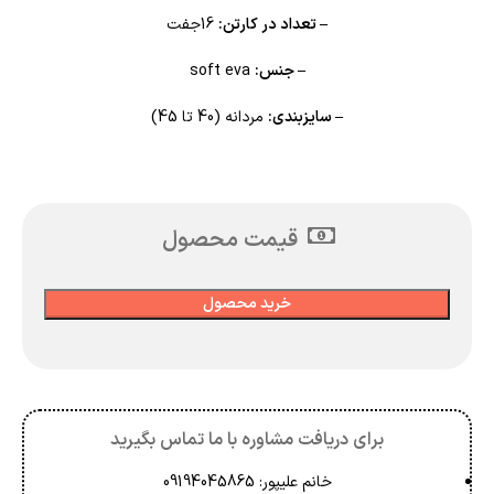
– تعداد در کارتن:
16جفت
– جنس:
soft eva
– سایزبندی:
مردانه (40 تا 45)
قیمت محصول
خرید محصول
برای دریافت مشاوره با ما تماس بگیرید
خانم علیپور: 09194045865