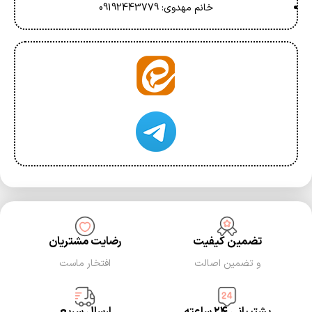
خانم مهدوی: 09192443779
تضمین کیفیت
رضایت مشتریان
و تضمین اصالت
افتخار ماست
پشتیبانی ۲۴ ساعته
ارسال سریع