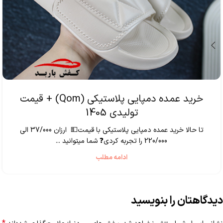
خرید عمده دمپایی پلاستیکی (Qom) + قیمت
تولیدی 1405
تا حالا خرید عمده دمپایی پلاستیکی با قیمت💵 ارزان 37/000 الی
220/000 را تجربه کردی❓ شما میتوانید ...
ادامه مطلب
دیدگاهتان را بنویسید