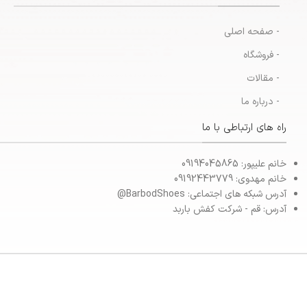
- صفحه اصلی
- فروشگاه
- مقالات
- درباره ما
راه های ارتباطی با ما
خانم علیپور: 09194045865
خانم مهدوی: 09192443779
آدرس شبکه های اجتماعی: BarbodShoes@
آدرس: قم - شرکت کفش باربد