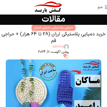
منو
مقالات
,
دمپایی پلاستیکی
دمپایی صندل
خرید دمپایی پلاستیکی ارزان (28 تا 64 هزار) + حراجی
قم
admina
روشن آگوست 11, 2024
0