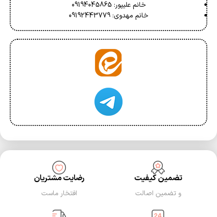
خانم علیپور: 09194045865
خانم مهدوی: 09192443779
تضمین کیفیت
رضایت مشتریان
و تضمین اصالت
افتخار ماست