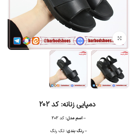
بزرگنمایی تصویر
دمپایی زنانه: کد 202
– اسم مدل:
کد 202
– رنگ بندی:
تک رنگ