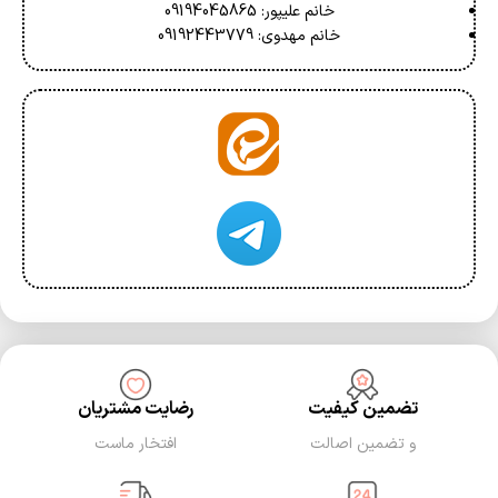
خانم علیپور: 09194045865
خانم مهدوی: 09192443779
تضمین کیفیت
رضایت مشتریان
و تضمین اصالت
افتخار ماست