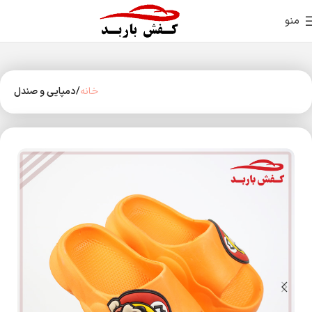
منو
خانه
دمپایی و صندل