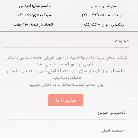
مشاهده محصول
مشاهده محصول
اسم مدل: ساسان
– اسم مدل:
آدیداس
سایزبندی: مردانه (44 – 41)
– رنگ بندی:
تک رنگ
رنگبندی: الوان – تک رنگ
– تعداد در کیسه:
110 جفت
تعداد در کارتن : 24 جفت
– جنس:
EVA
درباره ما
جنس: EVA
– سایزبندی:
مردانه (40 تا 45)
شرکت کفش باربد، با سالها تجربه در حوزه فروش عمده دمپایی و صندل
و کتونی در شهر قم مستقر می باشد.
ما شما را برای خریدی آسان و بی دغدغه انواع دمپایی، صندل و کتونی
همراهی میکنیم …
برای کسب اطلاعت بیشتر با ما تماس بگیرید.
تماس با ما
دسترسی سریع
- صفحه اصلی