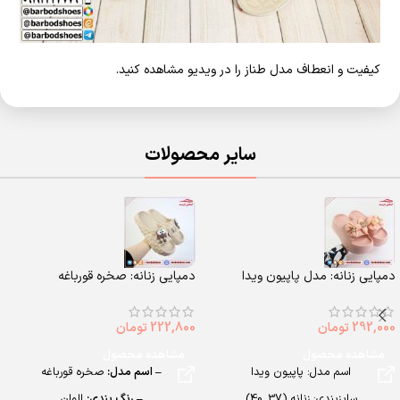
کیفیت و انعطاف مدل طناز را در ویدیو مشاهده کنید.
سایر محصولات
دمپایی زنانه: مدل پاپیون ویدا
دمپایی زنانه: صخره قورباغه
292,000
تومان
222,800
تومان
مشاهده محصول
مشاهده محصول
اسم مدل: پاپیون ویدا
– اسم مدل:
صخره قورباغه
سایزبندی: زنانه (37_40)
– رنگ بندی:
الوان