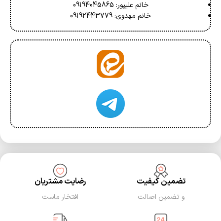
خانم علیپور: 09194045865
خانم مهدوی: 09192443779
تضمین کیفیت
رضایت مشتریان
و تضمین اصالت
افتخار ماست