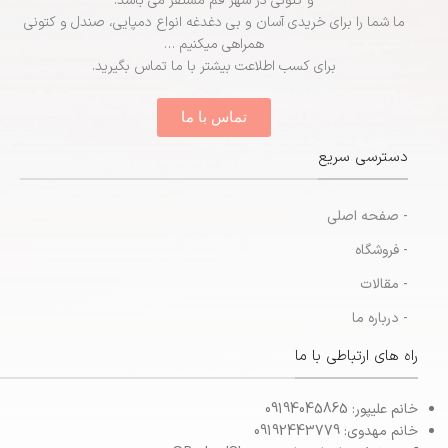
و کتونی در شهر قم مستقر می باشد.
ما شما را برای خریدی آسان و بی دغدغه انواع دمپایی، صندل و کتونی
همراهی میکنیم …
برای کسب اطلاعت بیشتر با ما تماس بگیرید.
تماس با ما
دسترسی سریع
- صفحه اصلی
- فروشگاه
- مقالات
- درباره ما
راه های ارتباطی با ما
خانم علیپور: 09194045865
خانم مهدوی: 09192443779