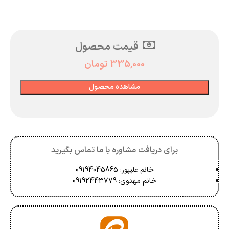
قیمت محصول
335,000
تومان
مشاهده محصول
برای دریافت مشاوره با ما تماس بگیرید
خانم علیپور: 09194045865
خانم مهدوی: 09192443779