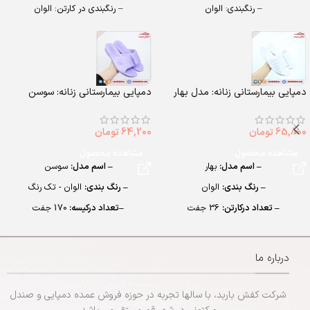
– رنگبندی: الوان
– رنگبندی در کارتن: الوان
– تعداد در کارتن: 32 جفت
– تعداد در کارتن:24 جفت
– جنس: EVA SOFT
– جنس: EVA Soft
دمپایی بیمارستانی زنانه: مدل بهار
دمپایی بیمارستانی زنانه: سوسن
65,800
تومان
64,200
تومان
مشاهده محصول
مشاهده محصول
– اسم مدل:
بهار
– اسم مدل:
سوسن
– رنگ بندی:
الوان
– رنگ بندی:
الوان - تک رنگ
– تعداد درکارتن:
36 جفت
–
تعداد درکیسه:
170 جفت
– جنس:
EVA
– تعداد در کارتن:
36 جفت
– سایزبندی:
زنانه (35 تا 39)
– جنس:
EVA
درباره ما
– سایزبندی:
زنانه (37 تا 39)
شرکت کفش باربد، با سالها تجربه در حوزه فروش عمده دمپایی و صندل