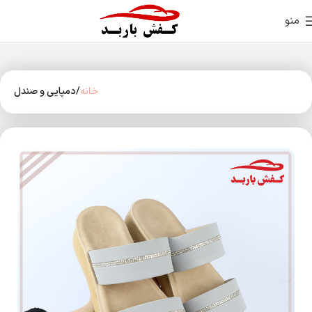
منو
خانه
دمپایی و صندل