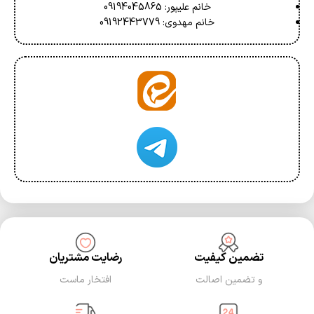
خانم علیپور: 09194045865
خانم مهدوی: 09192443779
تضمین کیفیت
رضایت مشتریان
و تضمین اصالت
افتخار ماست