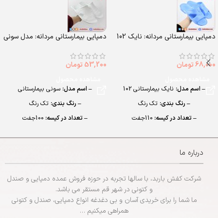
– تعداد در کارتن: 24 جفت
– سایزبندی:
بچگانه (25 تا 30)
– جنس: Airblowing
دمپایی بیمارستانی مردانه: نایک 102
دمپایی بیمارستانی مردانه: مدل سونی
68,000
تومان
53,200
تومان
مشاهده محصول
مشاهده محصول
– اسم مدل:
نایک بیمارستانی 102
– اسم مدل:
سونی بیمارستانی
– رنگ بندی:
تک رنگ
– رنگ بندی:
تک رنگ
– تعداد در کیسه:
110جفت
– تعداد در کیسه:
100جفت
– جنس:
EVA
– جنس:
EVA
– سایزبندی:
مردانه (40 تا 45)
– سایزبندی:
مردانه (41 تا 45)
درباره ما
شرکت کفش باربد، با سالها تجربه در حوزه فروش عمده دمپایی و صندل
و کتونی در شهر قم مستقر می باشد.
ما شما را برای خریدی آسان و بی دغدغه انواع دمپایی، صندل و کتونی
همراهی میکنیم …