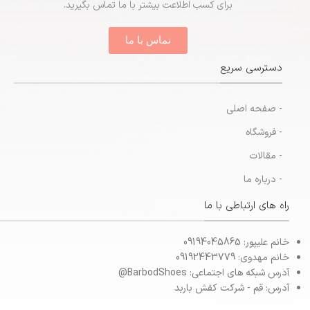
برای کسب اطلاعت بیشتر با ما تماس بگیرید.
تماس با ما
دسترسی سریع
- صفحه اصلی
- فروشگاه
- مقالات
- درباره ما
راه های ارتباطی با ما
خانم علیپور: 09194045865
خانم مهدوی: 09192443779
آدرس شبکه های اجتماعی: BarbodShoes@
آدرس: قم - شرکت کفش باربد