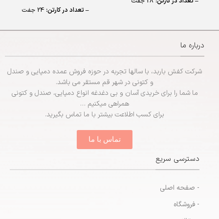
– تعداد در کارتن:
28 جفت
– تعداد در کارتن:
24 جفت
– جنس:
EVA
تعداد در کیسه:
60 جفت
– سایزبندی:
زنانه (37 تا 41)
– جنس:
EVA
درباره ما
– سایزبندی:
مردانه (41 تا 44)
شرکت کفش باربد، با سالها تجربه در حوزه فروش عمده دمپایی و صندل
و کتونی در شهر قم مستقر می باشد.
ما شما را برای خریدی آسان و بی دغدغه انواع دمپایی، صندل و کتونی
همراهی میکنیم …
برای کسب اطلاعت بیشتر با ما تماس بگیرید.
تماس با ما
دسترسی سریع
- صفحه اصلی
- فروشگاه