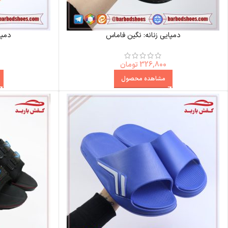
دمپایی زنانه: نگین فاماس
دمپا
326,800
تومان
مشاهده محصول