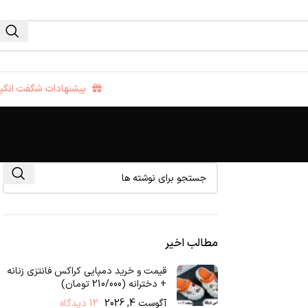
پیشنهادات شگفت انگیز
مطالب اخیر
قیمت و خرید دمپایی کراکس فانتزی زنانه
+ دخترانه (210/000 تومان)
آگوست 4, 2026
12 دیدگاه