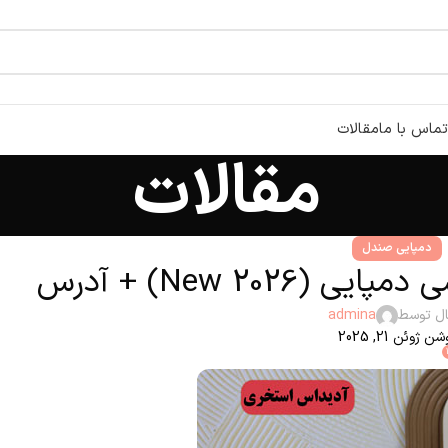
تماس با ما
مقالات
مقالات
دمپایی صندل
New 2026) + آدرس
ال توسط
admina
ن ژوئن 21, 2025