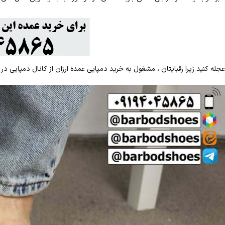
عجله کنید زیرا رقبایتان ، مشغول به خرید دمپایی عمده ارزان از کانال دمپایی در ای