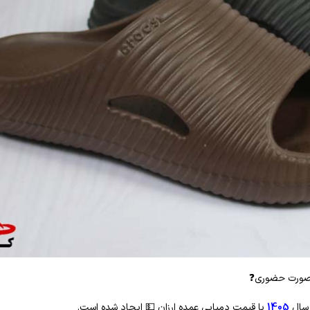
ه صورت حضوری
❓
 سال
1405
با قیمت دمپایی عمده ارزان
💵
ایجاد شده است.